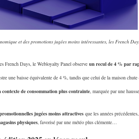
onomique et des promotions jugées moins intéressantes, les French Day
un recul de 4 % par rap
 des French Days, le Webloyalty Panel observe
stre une baisse équivalente de 4 %, tandis que celui de la maison chute
 contexte de consommation plus contrainte
, marquée par une hausse
 promotionnelles jugées moins attractives
que les années précédentes,
magasins physiques
, favorisé par une météo plus clémente…