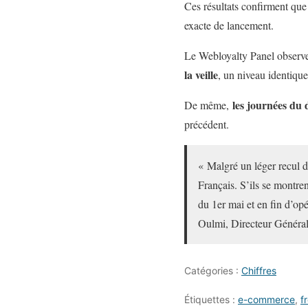
Ces résultats confirment qu
exacte de lancement.
Le Webloyalty Panel observ
la veille
, un niveau identique
les journées du
De même,
précédent.
« Malgré un léger recul 
Français. S’ils se montren
du 1er mai et en fin d’op
Oulmi, Directeur Général
Catégories :
Chiffres
Étiquettes :
e-commerce
,
f