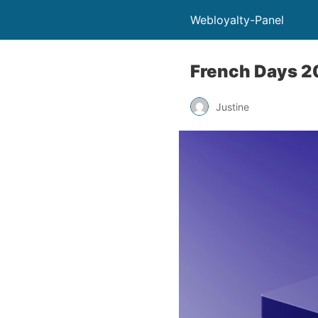
Webloyalty-Panel
French Days 20
Justine