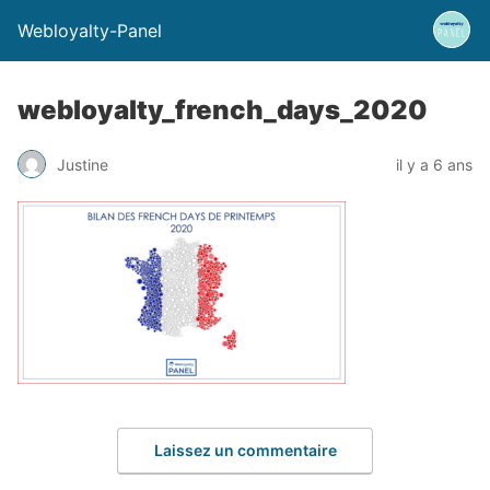
Webloyalty-Panel
webloyalty_french_days_2020
Justine
il y a 6 ans
Laissez un commentaire