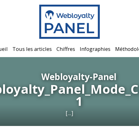
ueil
Tous les articles
Chiffres
Infographies
Méthodol
Webloyalty-Panel
loyalty_Panel_Mode_C
1
[...]