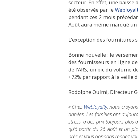
secteur. En effet, une baiss
été observée par le
Webloyalt
pendant ces 2 mois précédan
Août aura même marqué un des
L’exception des fournitures s
Bonne nouvelle : le versemen
des fournisseurs en ligne de
de l’ARS, un pic du volume de
+72% par rapport à la veille 
Rodolphe Oulmi
, Directeur 
« Chez
Webloyalty
, nous croyon
années. Les familles ont aujourd’
stress, à des prix toujours plus 
qu’à partir du 26 Août et un pi
près et vous donnons rendez-vous