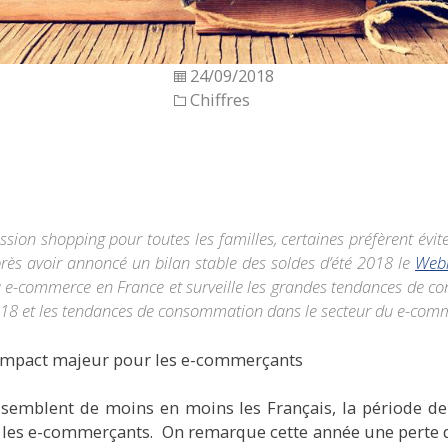
24/09/2018
Chiffres
sion shopping pour toutes les familles, certaines préfèrent évi
Après avoir annoncé un bilan stable des soldes d’été 2018 le
Webl
 e-commerce en France et surveille les grandes tendances de co
018
et les tendances de consommation dans le secteur du e-com
d’impact majeur pour les e-commerçants
assemblent de moins en moins les Français, la période d
r les e-commerçants. On remarque cette année une perte 