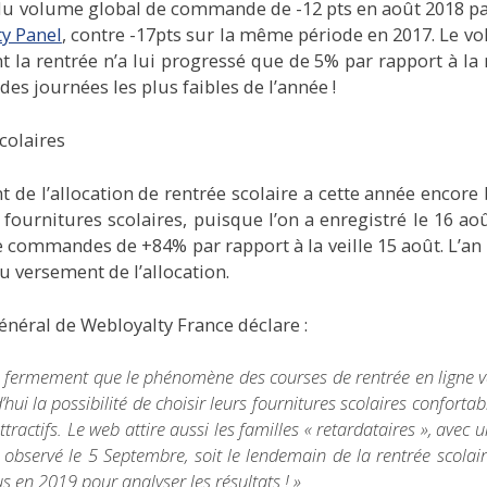
e du volume global de commande de -12 pts en août 2018 par
y Panel
, contre -17pts sur la même période en 2017. Le
t la
rentrée
n’a lui progressé que de 5% par rapport à la
 journées les plus faibles de l’année !
colaires
t de l’allocation de
rentrée scolaire
a cette année encore 
 fournitures scolaires, puisque l’on a enregistré le 16 ao
 commandes de +84% par rapport à la veille 15 août. L’an de
du versement de l’allocation.
Général de
Webloyalty France
déclare :
s fermement que le phénomène des courses de
rentrée
en ligne v
hui la possibilité de choisir leurs fournitures scolaires confortab
attractifs. Le web attire aussi les familles « retardataires », av
c observé le 5 Septembre, soit le lendemain de la
rentrée
scolai
 en 2019 pour analyser les résultats ! »