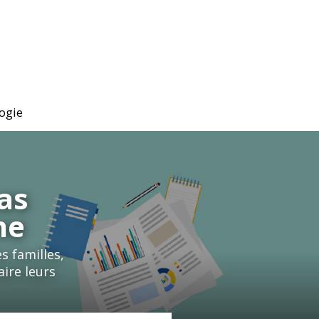
ogie
pas
ne
s familles,
aire leurs