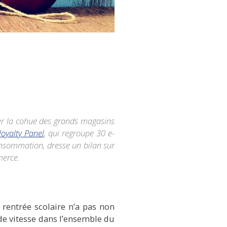
ter la cohue des grands magasins
oyalty Panel
, qui regroupe 30 e-
nsommation, dresse un bilan sur
merce.
e
rentrée scolaire
n’a pas non
de vitesse dans l’ensemble du