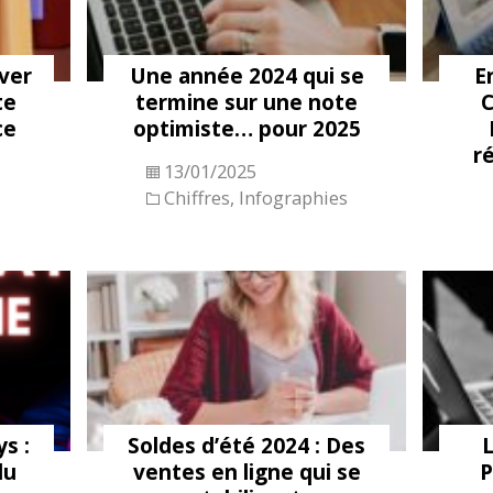
iver
Une année 2024 qui se
E
te
termine sur une note
C
ce
optimiste… pour 2025
ré
13/01/2025
Chiffres
,
Infographies
s :
Soldes d’été 2024 : Des
L
du
ventes en ligne qui se
P