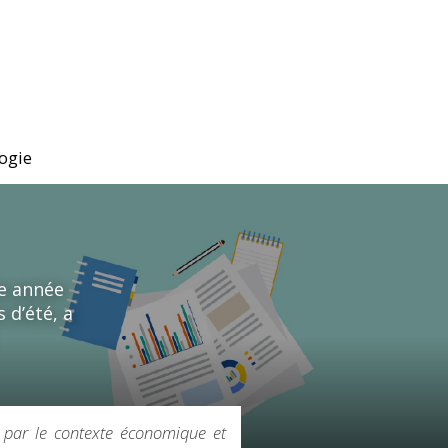
ogie
te année
 d’été, a
 par le contexte économique et