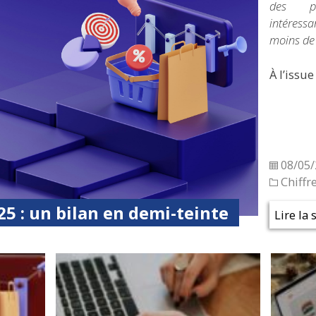
des pr
intéressa
moins de
À l’issue
08/05/
Chiffr
5 : un bilan en demi-teinte
Lire la 