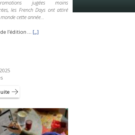
omotions jugées moins
ntes, les French Days ont attiré
 monde cette année…
 de l’édition …
[...]
2025
es
suite