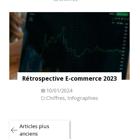
Rétrospective E-commerce 2023
10/01/2024
Chiffres
,
Infographies
Navigation
Articles plus
des
anciens
articles